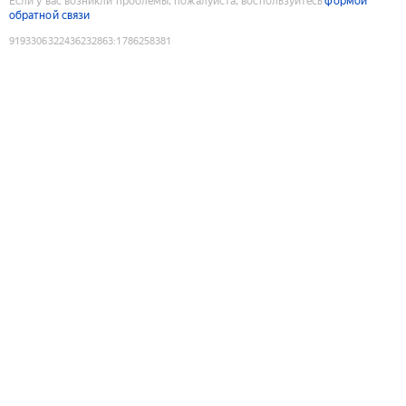
Если у вас возникли проблемы, пожалуйста, воспользуйтесь
формой
обратной связи
9193306322436232863
:
1786258381