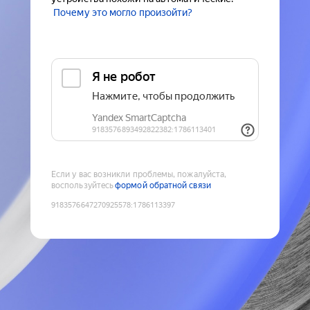
Почему это могло произойти?
Если у вас возникли проблемы, пожалуйста,
воспользуйтесь
формой обратной связи
9183576647270925578
:
1786113397