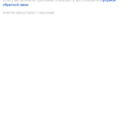
Если у вас возникли проблемы, пожалуйста, воспользуйтесь
формой
обратной связи
9190735186032728351
:
1786220068