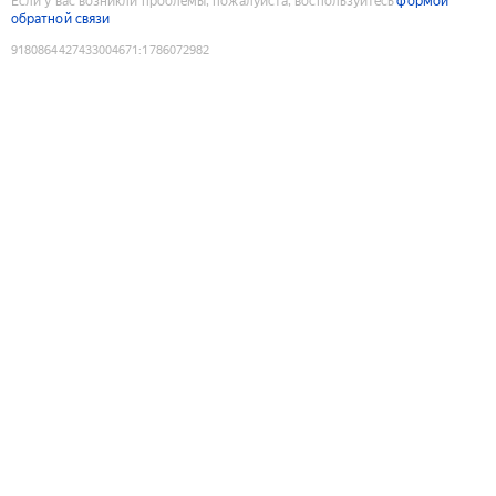
Если у вас возникли проблемы, пожалуйста, воспользуйтесь
формой
обратной связи
9180864427433004671
:
1786072982