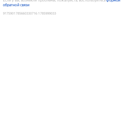
Если у вас возникли проблемы, пожалуйста, воспользуйтесь
формой
обратной связи
9175901785660330716
:
1785999033