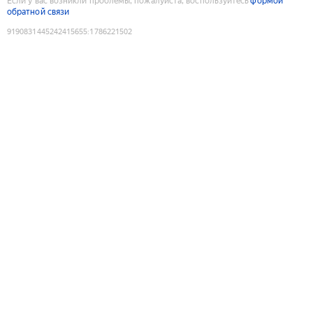
Если у вас возникли проблемы, пожалуйста, воспользуйтесь
формой
обратной связи
9190831445242415655
:
1786221502