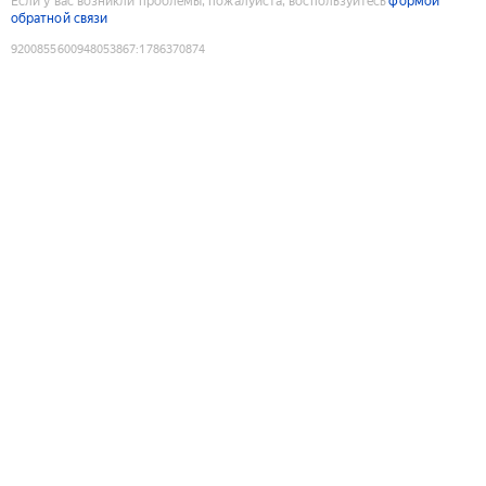
Если у вас возникли проблемы, пожалуйста, воспользуйтесь
формой
обратной связи
9200855600948053867
:
1786370874