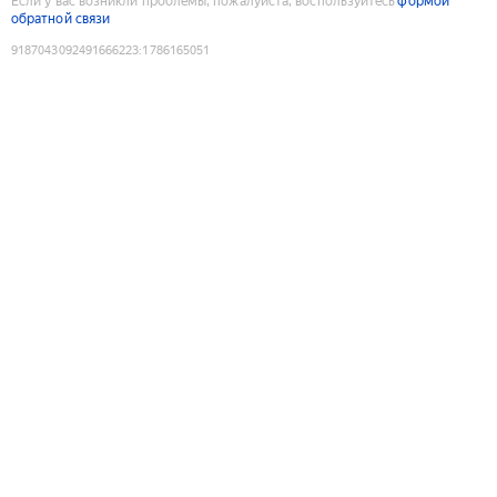
Если у вас возникли проблемы, пожалуйста, воспользуйтесь
формой
обратной связи
9187043092491666223
:
1786165051