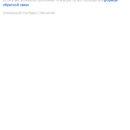
Если у вас возникли проблемы, пожалуйста, воспользуйтесь
формой
обратной связи
9185683628773475660
:
1786144794