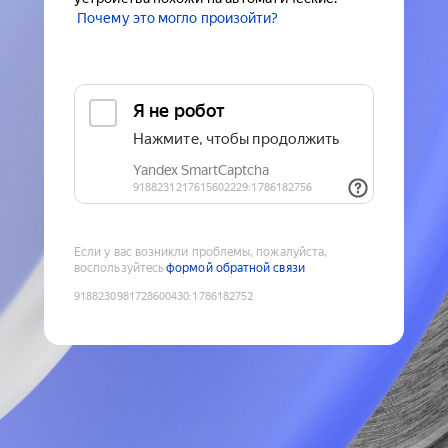
Почему это могло произойти?
Если у вас возникли проблемы, пожалуйста,
воспользуйтесь
формой обратной связи
9188230981728600430
:
1786182752