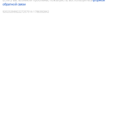
Если у вас возникли проблемы, пожалуйста, воспользуйтесь
формой
обратной связи
9202329892227257514
:
1786392842