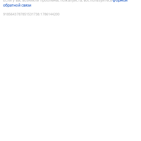
Если у вас возникли проблемы, пожалуйста, воспользуйтесь
формой
обратной связи
9185643787851531738
:
1786144200