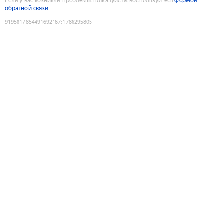
Если у вас возникли проблемы, пожалуйста, воспользуйтесь
формой
обратной связи
9195817854491692167
:
1786295805