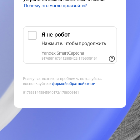
Почему это могло произойти?
Если у вас возникли проблемы, пожалуйста,
воспользуйтесь
формой обратной связи
9176581445845910172
:
1786009161