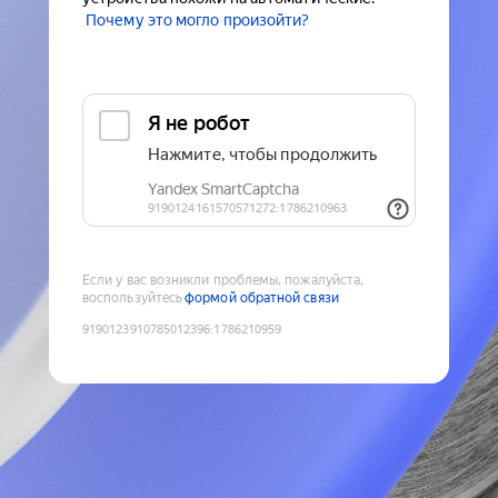
Почему это могло произойти?
Если у вас возникли проблемы, пожалуйста,
воспользуйтесь
формой обратной связи
9190123910785012396
:
1786210959