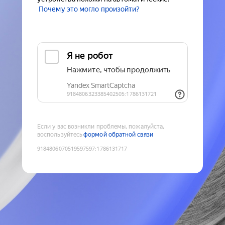
Почему это могло произойти?
Если у вас возникли проблемы, пожалуйста,
воспользуйтесь
формой обратной связи
9184806070519597597
:
1786131717