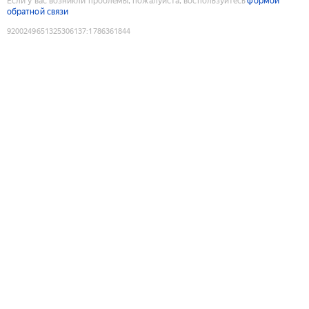
Если у вас возникли проблемы, пожалуйста, воспользуйтесь
формой
обратной связи
9200249651325306137
:
1786361844