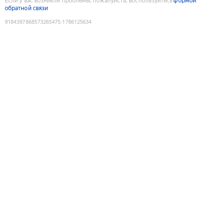
Если у вас возникли проблемы, пожалуйста, воспользуйтесь
формой
обратной связи
9184397868573265475
:
1786125634