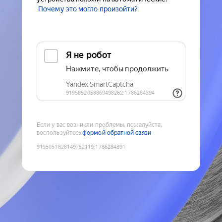
Почему это могло произойти?
Если у вас возникли проблемы, пожалуйста,
воспользуйтесь
формой обратной связи
9195051828149752119
:
1786284391