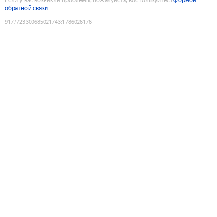
Если у вас возникли проблемы, пожалуйста, воспользуйтесь
формой
обратной связи
9177723300685021743
:
1786026176