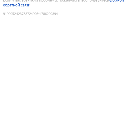
Если у вас возникли проблемы, пожалуйста, воспользуйтесь
формой
обратной связи
9190052423738724996
:
1786209894