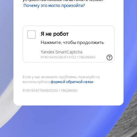
Почему это могло произойти?
Если у вас возникли проблемы, пожалуйста,
воспользуйтесь
формой обратной связи
9195163817609925254
:
1786286060