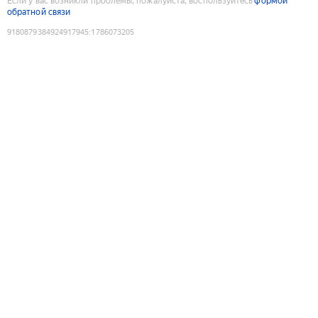
Если у вас возникли проблемы, пожалуйста, воспользуйтесь
формой
обратной связи
9180879384924917945
:
1786073205