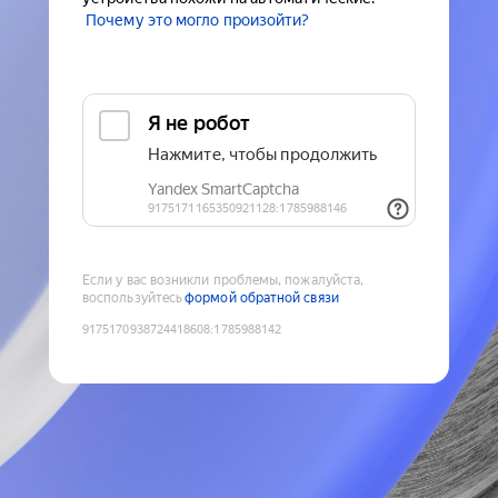
Почему это могло произойти?
Если у вас возникли проблемы, пожалуйста,
воспользуйтесь
формой обратной связи
9175170938724418608
:
1785988142