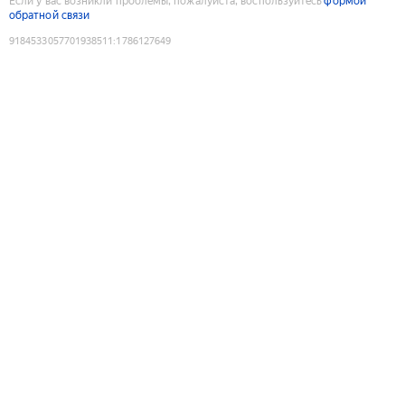
Если у вас возникли проблемы, пожалуйста, воспользуйтесь
формой
обратной связи
9184533057701938511
:
1786127649