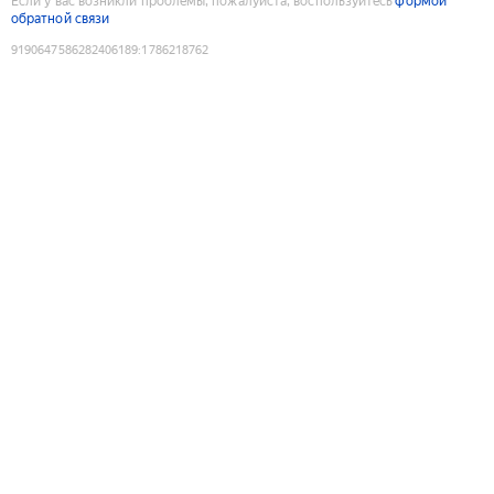
Если у вас возникли проблемы, пожалуйста, воспользуйтесь
формой
обратной связи
9190647586282406189
:
1786218762