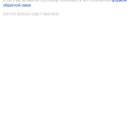
Если у вас возникли проблемы, пожалуйста, воспользуйтесь
формой
обратной связи
9201101333542212289
:
1786374535