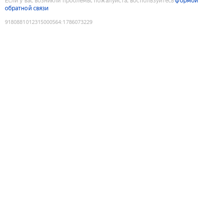
Если у вас возникли проблемы, пожалуйста, воспользуйтесь
формой
обратной связи
9180881012315000564
:
1786073229