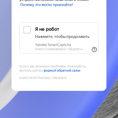
Почему это могло произойти?
Если у вас возникли проблемы, пожалуйста,
воспользуйтесь
формой обратной связи
9195012879775437642
:
1786283810