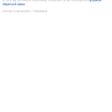
Если у вас возникли проблемы, пожалуйста, воспользуйтесь
формой
обратной связи
9181981514670932831
:
1786089628