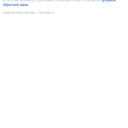
Если у вас возникли проблемы, пожалуйста, воспользуйтесь
формой
обратной связи
9186570798627427081
:
1786158014