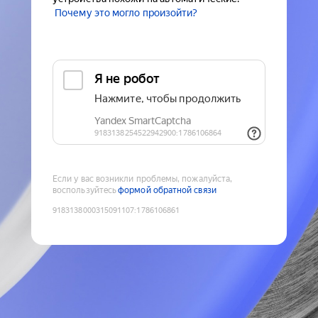
Почему это могло произойти?
Если у вас возникли проблемы, пожалуйста,
воспользуйтесь
формой обратной связи
9183138000315091107
:
1786106861