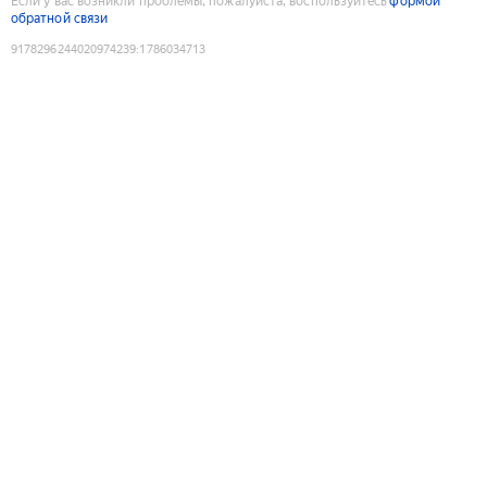
Если у вас возникли проблемы, пожалуйста, воспользуйтесь
формой
обратной связи
9178296244020974239
:
1786034713