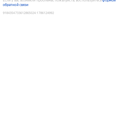
Если у вас возникли проблемы, пожалуйста, воспользуйтесь
формой
обратной связи
9184354733612865024
:
1786124992