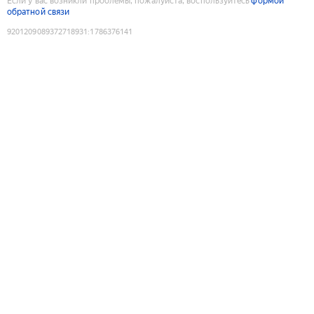
Если у вас возникли проблемы, пожалуйста, воспользуйтесь
формой
обратной связи
9201209089372718931
:
1786376141