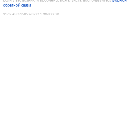
Если у вас возникли проблемы, пожалуйста, воспользуйтесь
формой
обратной связи
9176545699505378222
:
1786008628