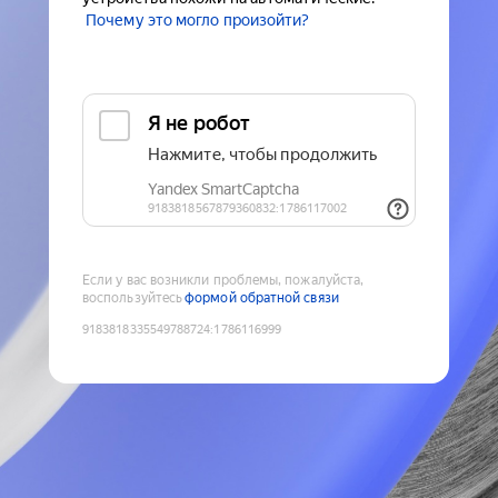
Почему это могло произойти?
Если у вас возникли проблемы, пожалуйста,
воспользуйтесь
формой обратной связи
9183818335549788724
:
1786116999