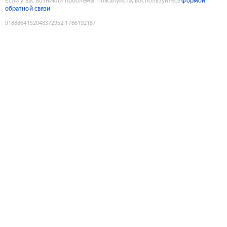
Если у вас возникли проблемы, пожалуйста, воспользуйтесь
формой
обратной связи
9188864152048372952
:
1786192187