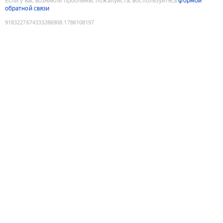
Если у вас возникли проблемы, пожалуйста, воспользуйтесь
формой
обратной связи
9183227674333286908
:
1786108197