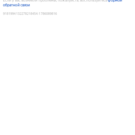
Если у вас возникли проблемы, пожалуйста, воспользуйтесь
формой
обратной связи
9181994132278218454
:
1786089816