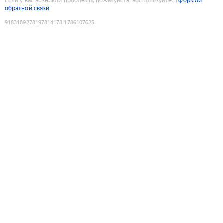
Если у вас возникли проблемы, пожалуйста, воспользуйтесь
формой
обратной связи
9183189278197814178
:
1786107625