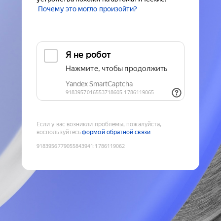
Почему это могло произойти?
Если у вас возникли проблемы, пожалуйста,
воспользуйтесь
формой обратной связи
9183956779055843941
:
1786119062