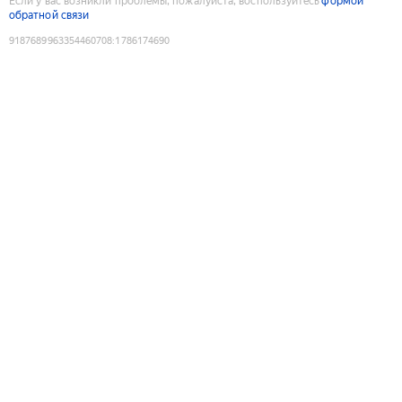
Если у вас возникли проблемы, пожалуйста, воспользуйтесь
формой
обратной связи
9187689963354460708
:
1786174690