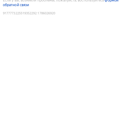
Если у вас возникли проблемы, пожалуйста, воспользуйтесь
формой
обратной связи
9177773225519352292
:
1786026920