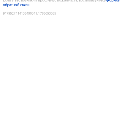
Если у вас возникли проблемы, пожалуйста, воспользуйтесь
формой
обратной связи
9179527114136490341
:
1786053055