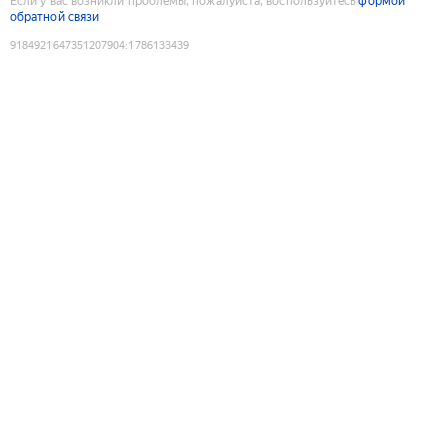
Если у вас возникли проблемы, пожалуйста, воспользуйтесь
формой
обратной связи
9184921647351207904
:
1786133439