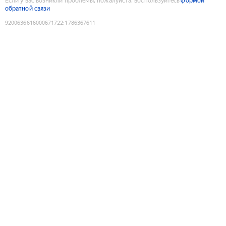
Если у вас возникли проблемы, пожалуйста, воспользуйтесь
формой
обратной связи
9200636616000671722
:
1786367611