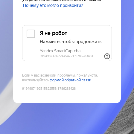
Почему это могло произойти?
Если у вас возникли проблемы, пожалуйста,
воспользуйтесь
формой обратной связи
9194987192515822558
:
1786283428