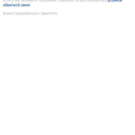
Если у вас возникли проблемы, пожалуйста, воспользуйтесь
формой
обратной связи
9180917658250907244
:
1786073775