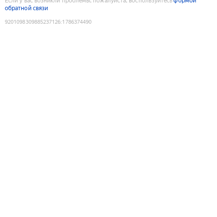
Если у вас возникли проблемы, пожалуйста, воспользуйтесь
формой
обратной связи
9201098309885237126
:
1786374490